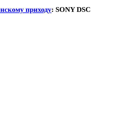
енскому приходу
:
SONY DSC