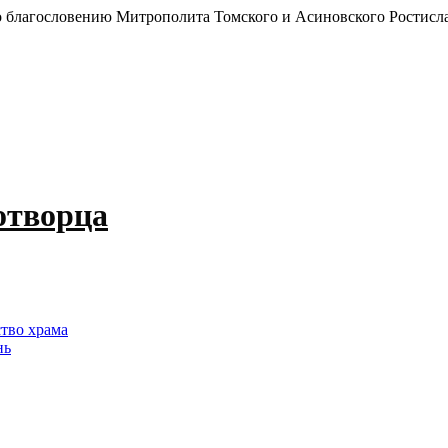
 благословению Митрополита Томского и Асиновского Ростисл
отворца
ство храма
нь