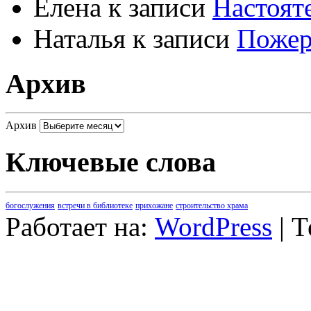
Елена
к записи
Настоят
Наталья
к записи
Пожер
Архив
Архив
Ключевые слова
богослужения
встречи в библиотеке
прихожане
строительство храма
Работает на:
WordPress
| 