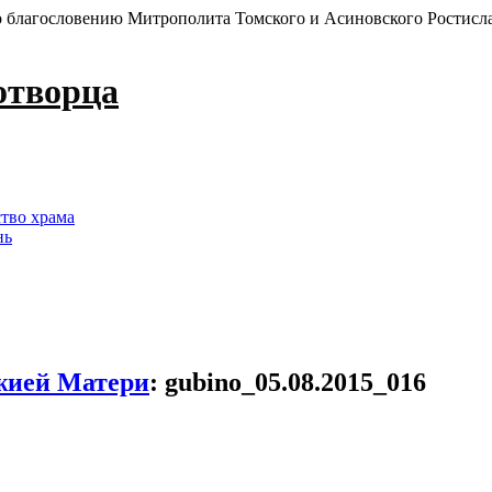
 благословению Митрополита Томского и Асиновского Ростисл
отворца
ство храма
нь
жией Матери
:
gubino_05.08.2015_016