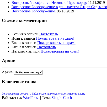
Воскресный акафист св.Николаю Чудотворцу.
11.11.2019
Воскресное Богослужение в день памяти Отцов Седьмого
Воскресное Богослужение.
06.10.2019
Свежие комментарии
Ксения
к записи
Настоятель
Иоан
к записи
Пожертвовать на храм!
Елена
к записи
Пожертвовать на храм!
Елена
к записи
Настоятель
Наталья
к записи
Пожертвовать на храм!
Архив
Архив
Ключевые слова
богослужения
встречи в библиотеке
прихожане
строительство храма
Работает на:
WordPress
| Тема:
Simple Catch