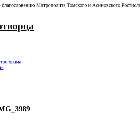
 благословению Митрополита Томского и Асиновского Ростисл
отворца
ство храма
нь
MG_3989