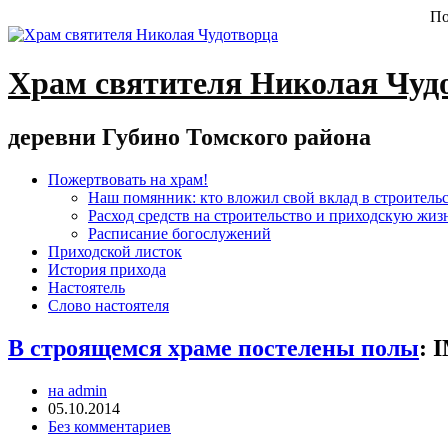
По
Храм святителя Николая Чуд
деревни Губино Томского района
Пожертвовать на храм!
Наш помянник: кто вложил свой вклад в строитель
Расход средств на строительство и приходскую жиз
Расписание богослужений
Приходской листок
История прихода
Настоятель
Слово настоятеля
В строящемся храме постелены полы
:
I
на admin
05.10.2014
Без комментариев