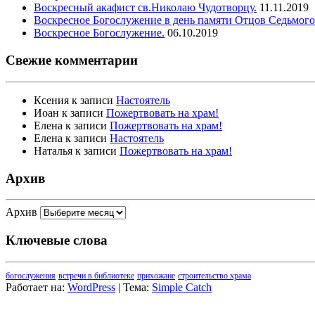
Воскресный акафист св.Николаю Чудотворцу.
11.11.2019
Воскресное Богослужение в день памяти Отцов Седьмого
Воскресное Богослужение.
06.10.2019
Свежие комментарии
Ксения
к записи
Настоятель
Иоан
к записи
Пожертвовать на храм!
Елена
к записи
Пожертвовать на храм!
Елена
к записи
Настоятель
Наталья
к записи
Пожертвовать на храм!
Архив
Архив
Ключевые слова
богослужения
встречи в библиотеке
прихожане
строительство храма
Работает на:
WordPress
| Тема:
Simple Catch