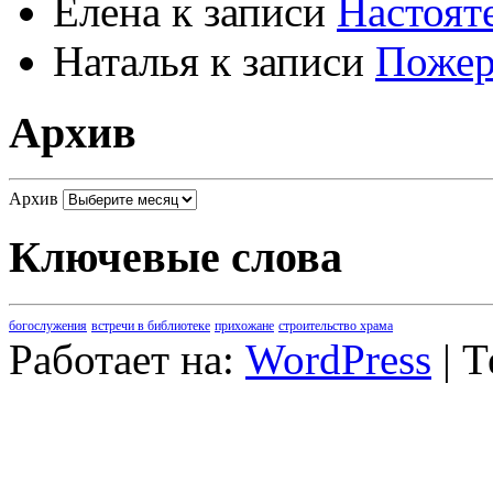
Елена
к записи
Настоят
Наталья
к записи
Пожер
Архив
Архив
Ключевые слова
богослужения
встречи в библиотеке
прихожане
строительство храма
Работает на:
WordPress
| 