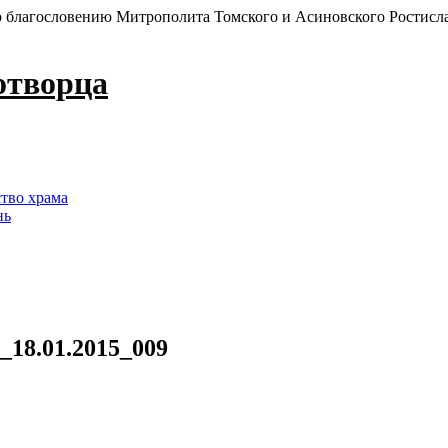
 благословению Митрополита Томского и Асиновского Ростисл
отворца
ство храма
нь
_18.01.2015_009