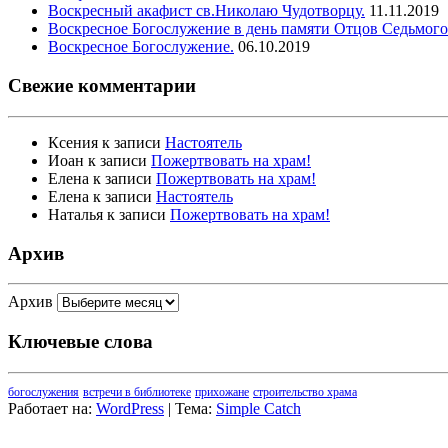
Воскресный акафист св.Николаю Чудотворцу.
11.11.2019
Воскресное Богослужение в день памяти Отцов Седьмого
Воскресное Богослужение.
06.10.2019
Свежие комментарии
Ксения
к записи
Настоятель
Иоан
к записи
Пожертвовать на храм!
Елена
к записи
Пожертвовать на храм!
Елена
к записи
Настоятель
Наталья
к записи
Пожертвовать на храм!
Архив
Архив
Ключевые слова
богослужения
встречи в библиотеке
прихожане
строительство храма
Работает на:
WordPress
| Тема:
Simple Catch