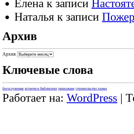
Елена
к записи
Настоят
Наталья
к записи
Пожер
Архив
Архив
Ключевые слова
богослужения
встречи в библиотеке
прихожане
строительство храма
Работает на:
WordPress
| 