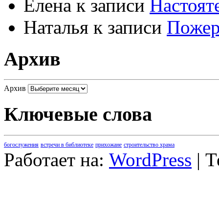
Елена
к записи
Настоят
Наталья
к записи
Пожер
Архив
Архив
Ключевые слова
богослужения
встречи в библиотеке
прихожане
строительство храма
Работает на:
WordPress
| 