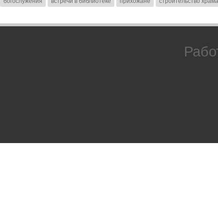
богослужения
встречи в библиотеке
прихожане
строительство храм
Рабо