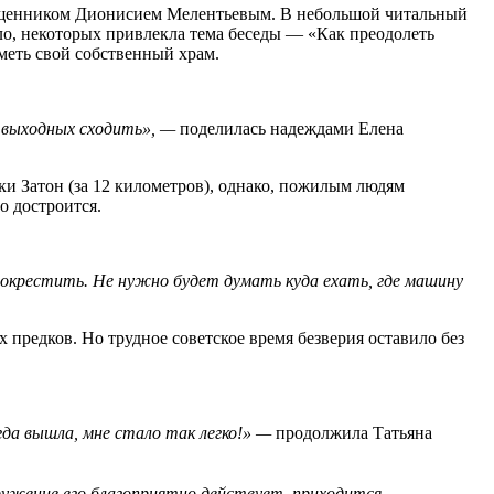
священником Дионисием Мелентьевым. В небольшой читальный
ло, некоторых привлекла тема беседы — «Как преодолеть
иметь свой собственный храм.
а выходных сходить», —
поделилась надеждами Елена
ки Затон (за 12 километров), однако, пожилым людям
о достроится.
в покрестить. Не нужно будет думать куда ехать, где машину
 предков. Но трудное советское время безверия оставило без
огда вышла, мне стало так легко!» —
продолжила Татьяна
ружение его благоприятно действует, приходится