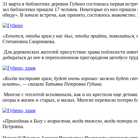
31 марта в библиотеке деревни Губино состоялась первая вст
зал библиотеки пришли 17 человек. Некоторые из них пришли 
обиду». В начале встречи, как принято, состоялось знакомство
«Хочется, чтобы храм у нас был, чтобы прийти, помолиться, 
Степановна Скорникова.
Для деревенских жителей присутствие храма поблизости имеет
добираться до нее в переполненном пригородном автобусе трудн
«Когда построят храм, будет очень хорошо: можно будет свече
искать», — сказала Татьяна Петровна Губина.
Многие с теплотой вспоминали, как и их крестили еще детьми,
опоры в жизни и старых, и малых. Многие пережили потерю бл
«Приходишь к Богу с возрастом, когда тяжело, когда потери ес
Петровна
.
Николай Ильич и Анисия Игнатьевна Индукаевы прожили вмес