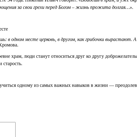
ощения за свои грехи перед Богом – жизнь прожита долгая…».
есте
шь: в одном месте церковь, в другом, как грибочки вырастают. 
Хромова.
евне храм, люди станут относиться друг ко другу доброжелательн
и старость.
 научиться одному из самых важных навыков в жизни — преодоле