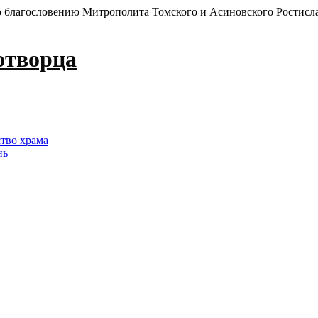
 благословению Митрополита Томского и Асиновского Ростисл
отворца
ство храма
нь