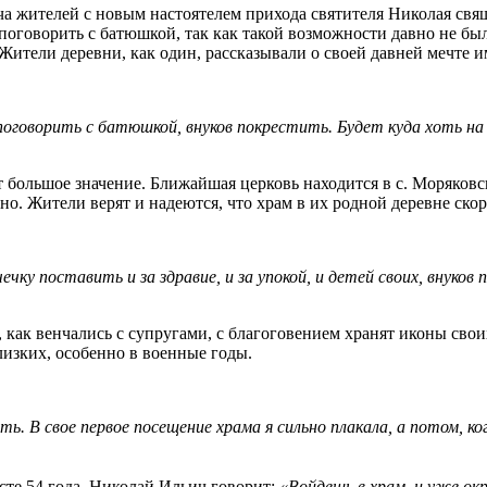
реча жителей с новым настоятелем прихода святителя Николая 
поговорить с батюшкой, так как такой возможности давно не бы
. Жители деревни, как один, рассказывали о своей давней мечте 
поговорить с батюшкой, внуков покрестить. Будет куда хоть н
 большое значение. Ближайшая церковь находится в с. Моряковс
о. Жители верят и надеются, что храм в их родной деревне скор
чку поставить и за здравие, и за упокой, и детей своих, внуко
 как венчались с супругами, с благоговением хранят иконы своих
изких, особенно в военные годы.
ть. В свое первое посещение храма я сильно плакала, а потом, к
те 54 года. Николай Ильич говорит:
«Войдешь в храм, и уже ок