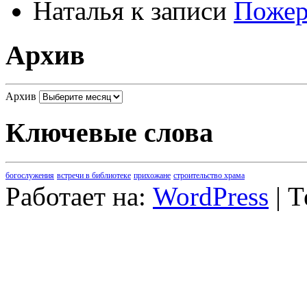
Наталья
к записи
Пожер
Архив
Архив
Ключевые слова
богослужения
встречи в библиотеке
прихожане
строительство храма
Работает на:
WordPress
| 