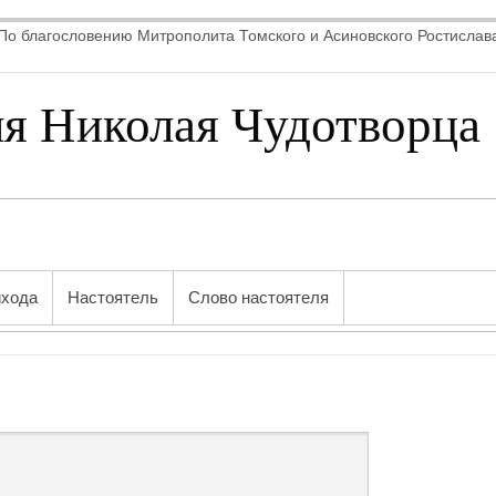
По благословению Митрополита Томского и Асиновского Ростислав
ля Николая Чудотворца
ихода
Настоятель
Слово настоятеля