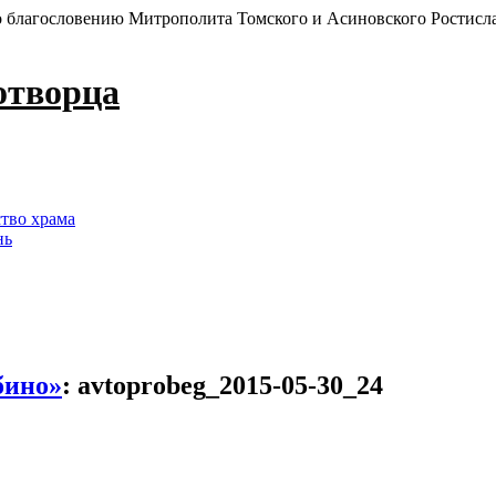
 благословению Митрополита Томского и Асиновского Ростисл
отворца
ство храма
нь
бино»
:
avtoprobeg_2015-05-30_24