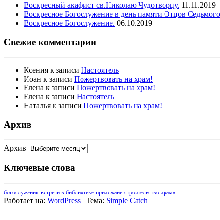
Воскресный акафист св.Николаю Чудотворцу.
11.11.2019
Воскресное Богослужение в день памяти Отцов Седьмого
Воскресное Богослужение.
06.10.2019
Свежие комментарии
Ксения
к записи
Настоятель
Иоан
к записи
Пожертвовать на храм!
Елена
к записи
Пожертвовать на храм!
Елена
к записи
Настоятель
Наталья
к записи
Пожертвовать на храм!
Архив
Архив
Ключевые слова
богослужения
встречи в библиотеке
прихожане
строительство храма
Работает на:
WordPress
| Тема:
Simple Catch