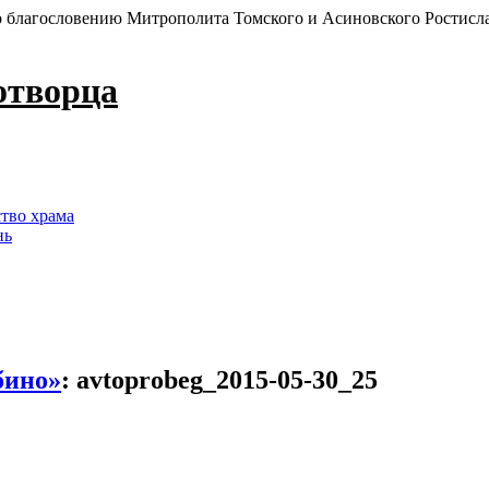
 благословению Митрополита Томского и Асиновского Ростисл
отворца
ство храма
нь
бино»
:
avtoprobeg_2015-05-30_25