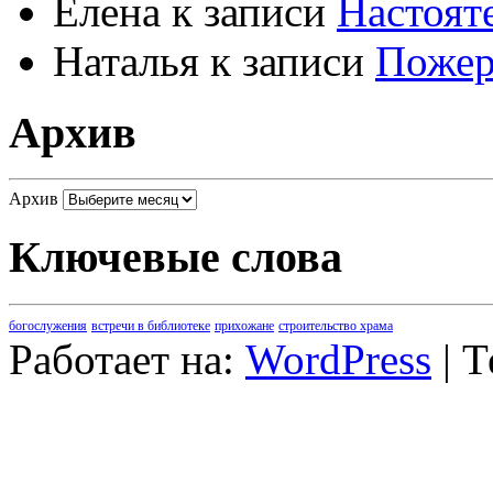
Елена
к записи
Настоят
Наталья
к записи
Пожер
Архив
Архив
Ключевые слова
богослужения
встречи в библиотеке
прихожане
строительство храма
Работает на:
WordPress
| 