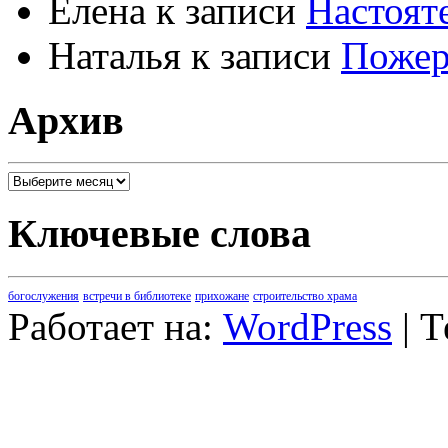
Елена
к записи
Настоят
Наталья
к записи
Пожер
Архив
Архив
Ключевые слова
богослужения
встречи в библиотеке
прихожане
строительство храма
Работает на:
WordPress
| 