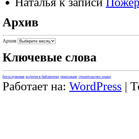
Наталья
к записи
Пожер
Архив
Архив
Ключевые слова
богослужения
встречи в библиотеке
прихожане
строительство храма
Работает на:
WordPress
| 