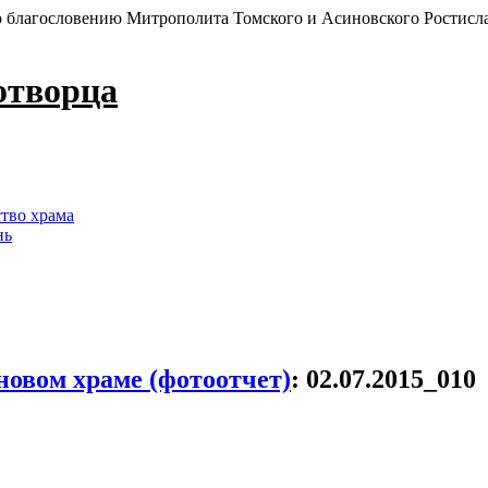
 благословению Митрополита Томского и Асиновского Ростисл
отворца
ство храма
нь
овом храме (фотоотчет)
:
02.07.2015_010