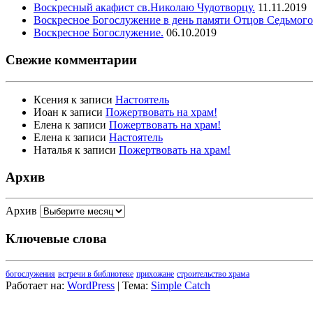
Воскресный акафист св.Николаю Чудотворцу.
11.11.2019
Воскресное Богослужение в день памяти Отцов Седьмого
Воскресное Богослужение.
06.10.2019
Свежие комментарии
Ксения
к записи
Настоятель
Иоан
к записи
Пожертвовать на храм!
Елена
к записи
Пожертвовать на храм!
Елена
к записи
Настоятель
Наталья
к записи
Пожертвовать на храм!
Архив
Архив
Ключевые слова
богослужения
встречи в библиотеке
прихожане
строительство храма
Работает на:
WordPress
| Тема:
Simple Catch