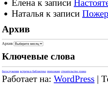
Елена
к записи
Настоят
Наталья
к записи
Пожер
Архив
Архив
Ключевые слова
богослужения
встречи в библиотеке
прихожане
строительство храма
Работает на:
WordPress
| 