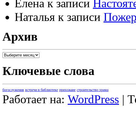
Елена
к записи
Настоят
Наталья
к записи
Пожер
Архив
Архив
Ключевые слова
богослужения
встречи в библиотеке
прихожане
строительство храма
Работает на:
WordPress
| 