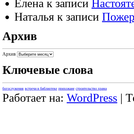
Елена
к записи
Настоят
Наталья
к записи
Пожер
Архив
Архив
Ключевые слова
богослужения
встречи в библиотеке
прихожане
строительство храма
Работает на:
WordPress
| 